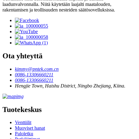
laadunvalvonnalla. Niitä käytetään laajalti maatalouden,
rakentamisen ja teollisuuden nesteiden säätösovelluksissa.
Ota yhteyttä
kimmy@pntek.com.cn
0086-13306660211
0086-13306660211
Hengjie Town, Haishu District, Ningbo Zhejiang, Kiina.
Tuotekeskus
Venttiilit
Muoviset hanat
Paloletku