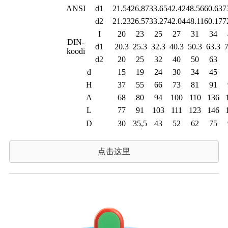
ANSI
d1
21.54
26.87
33.65
42.42
48.56
60.63
7
d2
21.23
26.57
33.27
42.04
48.11
60.17
7
I
20
23
25
27
31
34
DIN-
d1
20.3
25.3
32.3
40.3
50.3
63.3
7
koodi
d2
20
25
32
40
50
63
d
15
19
24
30
34
45
H
37
55
66
73
81
91
A
68
80
94
100
110
136
L
77
91
103
111
123
146
D
30
35,5
43
52
62
75
点击这里