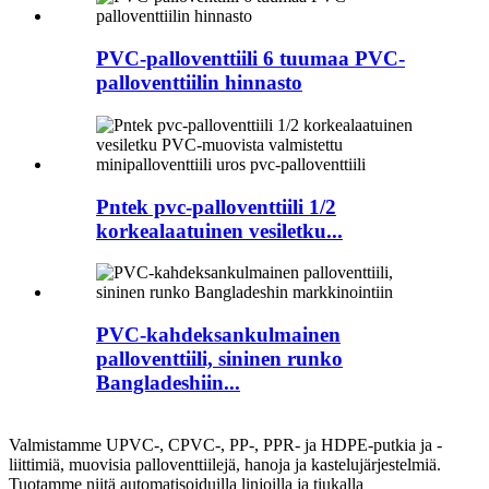
PVC-palloventtiili 6 tuumaa PVC-
palloventtiilin hinnasto
Pntek pvc-palloventtiili 1/2
korkealaatuinen vesiletku...
PVC-kahdeksankulmainen
palloventtiili, sininen runko
Bangladeshiin...
Valmistamme UPVC-, CPVC-, PP-, PPR- ja HDPE-putkia ja -
liittimiä, muovisia palloventtiilejä, hanoja ja kastelujärjestelmiä.
Tuotamme niitä automatisoiduilla linjoilla ja tiukalla