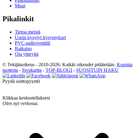
Putkiliittimet
Muut
Pikalinkit
Tietoa meistä
Usein kysytyt kysymykset
PVC-palloventtiili
Ratkaisu
Ota yhteyttä
© Tekijänoikeus - 2010-2026: Kaikki oikeudet pidätetään.
Kuumia
tuotteita
-
Sivukartta
-
TOP-BLOGI
-
SUOSITUIN HAKU
Pyydä soittopyyntö
Klikkaa keskustellaksesi
Olen nyt verkossa.