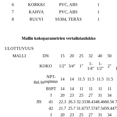
6
KORKKI
PVC, ABS
1
7
KAHVA
PVC, ABS
1
8
RUUVI
SS304, TERÄS
1
Mallin kokoparametrien vertailutaulukko
ULOTTUVUUS
MALLI
DN
15
20
25
32
40
50
1-
1-
KOKO
1/2"
3/4"
1"
2"
1/4"
1/2"
NPT-
14
14
11.5
11.5
11.5
11.5
sopimus
thd./in
BSPT
14
14
11
11
11
11
I
20
23
25
27
31
34
JIS
d1
22.3
26.3
32.33
38.43
48.46
60.56
7
d2
21.7
25.7
31.67
37.57
47.54
59.44
7
I
20
23
25
27
31
34