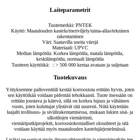
Laiteparametrit
Tuotemerkki: PNTEK
Käyttö: Maatalouden kastelu/meriviljely/uima-allas/tekninen
rakentaminen
Väri: Saatavilla useita värejä
Materiaali: UPVC
Median lämpötila: Korkea lämpötila, matala lämpötila,
keskilämpötila, normaali lämpötila
Tuotteen käyttöikä: ：> 500 000 kertaa avataan ja suljetaan
Tuotekuvaus
Yrityksemme palloventtiili kestää korroosiota erittäin hyvin, joten
sen käyttöikää voidaan pidentää tehokkaasti. Tuote itsessään on
erittäin joustava ja kätevä, sillä on korkea lujuus ja vähäinen
vuoto, joten kuluttajat ylistävät sitä suuresti. Niitä käytetään
laajalti teollisuus- ja siviilirakentamisessa, mukaan lukien sisä- ja
ulkotilojen viemäröinti,
viemäriputkiprojektit, korroosiokemialliset olosuhteet ja sitä
voidaan käyttää myös maatalouden kastelujärjestelmässä.
Lisäksi ne sopivat myös ilmanvaihtoputkiin ja viemäriputkiin jne.