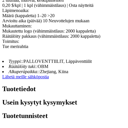
2 tuumaa, muovia, keskipaineinen
0,20 $/kpl | 1 kpl (vähimmäistilaus) | Osta näytteitä
Läpimenoaika:
Määrä (kappaletta) 1–20 >20
Arvioitu aika (päivää) 10 Neuvottelujen mukaan
Mukauttaminen:
Mukautettu logo (vähimmäistilaus: 2000 kappaletta)
Räätälöity pakkaus (vähimmäistilaus: 2000 kappaletta)
Toimitus:
Tue merirahtia
Tyyppi::
PALLOVENTTIILIT, Läppäventtiilit
Räätälöity tuki::
OBM
Alkuperäpaikka::
Zhejiang, Kiina
Lähetä meille sähköpostia
Tuotetiedot
Usein kysytyt kysymykset
Tuotetunnisteet