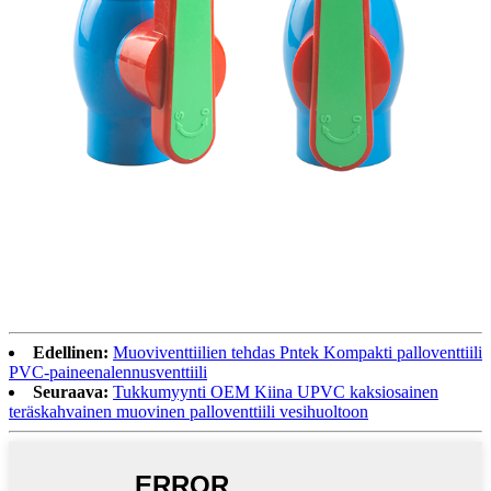
Edellinen:
Muoviventtiilien tehdas Pntek Kompakti palloventtiili
PVC-paineenalennusventtiili
Seuraava:
Tukkumyynti OEM Kiina UPVC kaksiosainen
teräskahvainen muovinen palloventtiili vesihuoltoon