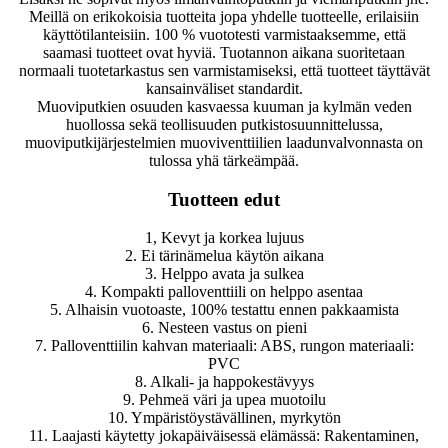
Meillä on erikokoisia tuotteita jopa yhdelle tuotteelle, erilaisiin
käyttötilanteisiin. 100 % vuototesti varmistaaksemme, että
saamasi tuotteet ovat hyviä. Tuotannon aikana suoritetaan
normaali tuotetarkastus sen varmistamiseksi, että tuotteet täyttävät
kansainväliset standardit.
Muoviputkien osuuden kasvaessa kuuman ja kylmän veden
huollossa sekä teollisuuden putkistosuunnittelussa,
muoviputkijärjestelmien muoviventtiilien laadunvalvonnasta on
tulossa yhä tärkeämpää.
Tuotteen edut
1, Kevyt ja korkea lujuus
2. Ei tärinämelua käytön aikana
3. Helppo avata ja sulkea
4. Kompakti palloventtiili on helppo asentaa
5. Alhaisin vuotoaste, 100% testattu ennen pakkaamista
6. Nesteen vastus on pieni
7. Palloventtiilin kahvan materiaali: ABS, rungon materiaali:
PVC
8. Alkali- ja happokestävyys
9. Pehmeä väri ja upea muotoilu
10. Ympäristöystävällinen, myrkytön
11. Laajasti käytetty jokapäiväisessä elämässä: Rakentaminen,