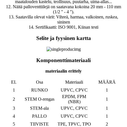
maatalouden kastelu, teollisuus, puutarha, uima-allas...
12. Näitä palloventtiilejä on saatavana kokoina 20 mm - 110 mm
(1/2 '' - 4 '').
13. Saatavilla olevat värit: Vihreä, harmaa, valkoinen, ruskea,
sininen
14. Sertifikaatti: ISO 9001, Kiinan testi
Selite ja fyysinen kartta
Komponenttimateriaali
materiaalin erittely
EI.
Osa
Materiaali
MÄÄRÄ
1
RUNKO
UPVC, CPVC
1
EPDM, FPM
2
STEM O-rengas
1
(NBR)
3
STEM-ala
UPVC, CPVC
1
4
PALLO
UPVC, CPVC
1
5
TIIVISTE
TPE, TPVC, TPO
2