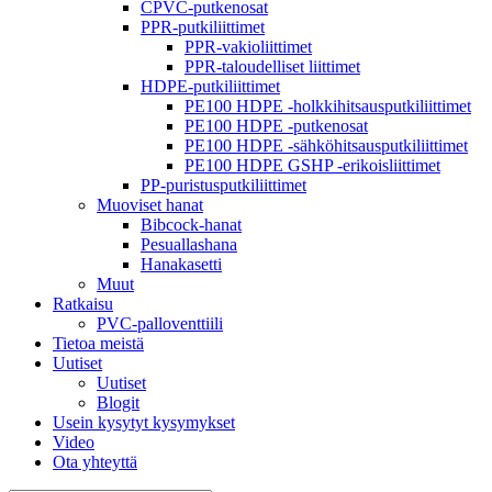
CPVC-putkenosat
PPR-putkiliittimet
PPR-vakioliittimet
PPR-taloudelliset liittimet
HDPE-putkiliittimet
PE100 HDPE -holkkihitsausputkiliittimet
PE100 HDPE -putkenosat
PE100 HDPE -sähköhitsausputkiliittimet
PE100 HDPE GSHP -erikoisliittimet
PP-puristusputkiliittimet
Muoviset hanat
Bibcock-hanat
Pesuallashana
Hanakasetti
Muut
Ratkaisu
PVC-palloventtiili
Tietoa meistä
Uutiset
Uutiset
Blogit
Usein kysytyt kysymykset
Video
Ota yhteyttä