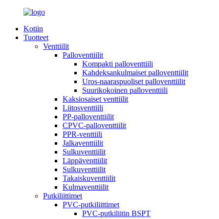
Kotiin
Tuotteet
Venttiilit
Palloventtiilit
Kompakti palloventtiili
Kahdeksankulmaiset palloventtiilit
Uros-naaraspuoliset palloventtiilit
Suurikokoinen palloventtiili
Kaksiosaiset venttiilit
Liitosventtiili
PP-palloventtiilit
CPVC-palloventtiilit
PPR-venttiili
Jalkaventtiilit
Sulkuventtiilit
Läppäventtiilit
Sulkuventtiilit
Takaiskuventtiilit
Kulmaventtiilit
Putkiliittimet
PVC-putkiliittimet
PVC-putkiliitin BSPT