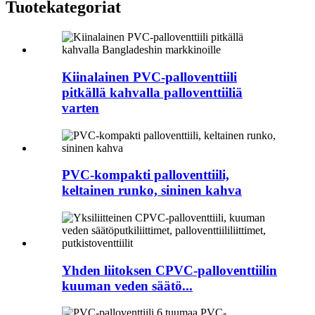
Tuotekategoriat
Kiinalainen PVC-palloventtiili
pitkällä kahvalla palloventtiiliä
varten
PVC-kompakti palloventtiili,
keltainen runko, sininen kahva
Yhden liitoksen CPVC-palloventtiilin
kuuman veden säätö...