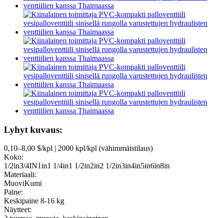
Lyhyt kuvaus:
0,10–8,00 $/kpl | 2000 kpl/kpl (vähimmäistilaus)
Koko:
1/2in3/4IN1in1 1/4in1 1/2in2in2 1/2in3in4in5in6in8in
Materiaali:
MuoviKumi
Paine:
Keskipaine 8-16 kg
Näytteet: