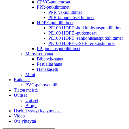
CPVC-putkenosat
PPR-putkiliittimet
PPR-vakioliittimet
PPR-taloudelliset liittimet
HDPE-putkiliittimet
PE100 HDPE -holkkihitsausputkiliittimet
PE100 HDPE -putkenosat
PE100 HDPE -sähköhitsausputkiliittimet
PE100 HDPE GSHP -erikoisliittimet
PP-puristusputkiliittimet
Muoviset hanat
Bibcock-hanat
Pesuallashana
Hanakasetti
Muut
Ratkaisu
PVC-palloventtiili
Tietoa meistä
Uutiset
Uutiset
Blogit
Usein kysytyt kysymykset
Video
Ota yhteyttä