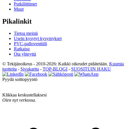
Putkiliittimet
Muut
Pikalinkit
Tietoa meistä
Usein kysytyt kysymykset
PVC-palloventtiili
Ratkaisu
Ota yhteyttä
© Tekijänoikeus - 2010-2026: Kaikki oikeudet pidätetään.
Kuumia
tuotteita
-
Sivukartta
-
TOP-BLOGI
-
SUOSITUIN HAKU
Pyydä soittopyyntö
Klikkaa keskustellaksesi
Olen nyt verkossa.