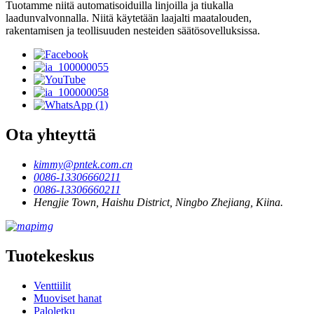
Tuotamme niitä automatisoiduilla linjoilla ja tiukalla
laadunvalvonnalla. Niitä käytetään laajalti maatalouden,
rakentamisen ja teollisuuden nesteiden säätösovelluksissa.
Ota yhteyttä
kimmy@pntek.com.cn
0086-13306660211
0086-13306660211
Hengjie Town, Haishu District, Ningbo Zhejiang, Kiina.
Tuotekeskus
Venttiilit
Muoviset hanat
Paloletku