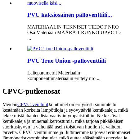
PVC kaksiosainen palloventtiili...
MATERIAALIN TEKNISET TIEDOT NRO
Osa Materiaali MÄÄRÄ 1 RUNKO UPVC 1 2
...
PVC True Union -palloventtiili
Laiteparametrit Materiaalin
komponenttimateriaalin erittely nro ...
CPVC-putkenosat
Meidän
CPVC-venttiilit
Ja liittimet on erityisesti suunniteltu
kestämään korkeita lämpötiloja ja syövyttäviä kemikaaleja, mikä
tekee niistä ihanteellisia vaativiin ympäristöihin. Ne kestävät
kemikaaleja ja mineraalikerrostumia, mikä tarjoaa pitkäikäisen
suorituskyvyn ja vähentää usein toistuvan huollon ja vaihdon
tarvetta. CPVC-venttiilimme ja -liittimemme tarjoavat erinomaiset
lämmöneristysominaisuudet, mikä auttaa säästämään energiaa ja