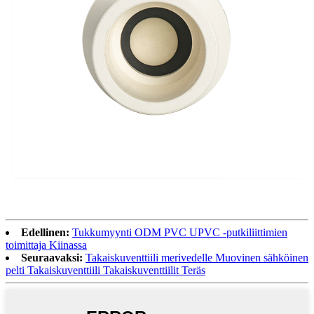
Edellinen:
Tukkumyynti ODM PVC UPVC -putkiliittimien
toimittaja Kiinassa
Seuraavaksi:
Takaiskuventtiili merivedelle Muovinen sähköinen
pelti Takaiskuventtiili Takaiskuventtiilit Teräs