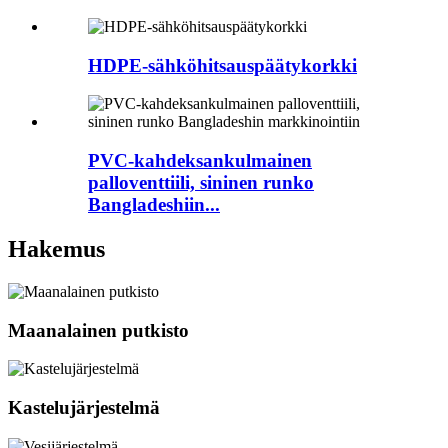
HDPE-sähköhitsauspäätykorkki
PVC-kahdeksankulmainen
palloventtiili, sininen runko
Bangladeshiin...
Hakemus
Maanalainen putkisto
Kastelujärjestelmä