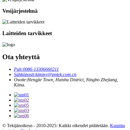
Vesijärjestelmä
Laitteiden tarvikkeet
Ota yhteyttä
Puh:
0086-13306660211
Sähköposti:
kimmy@pntek.com.cn
Osoite:
Hengjie Town, Haishu District, Ningbo Zhejiang,
Kiina.
© Tekijänoikeus - 2010-2025: Kaikki oikeudet pidätetään.
Kuumia