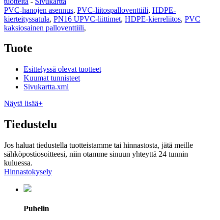
tuotteita
-
Sivukartta
PVC-hanojen asennus
,
PVC-liitospalloventtiili
,
HDPE-
kierteityssatula
,
PN16 UPVC-liittimet
,
HDPE-kierreliitos
,
PVC
kaksiosainen palloventtiili
,
Tuote
Esittelyssä olevat tuotteet
Kuumat tunnisteet
Sivukartta.xml
Näytä lisää+
Tiedustelu
Jos haluat tiedustella tuotteistamme tai hinnastosta, jätä meille
sähköpostiosoitteesi, niin otamme sinuun yhteyttä 24 tunnin
kuluessa.
Hinnastokysely
Puhelin