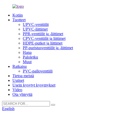
Kotiin
Tuotteet
UPVC-venttiilit
UPVC-liittimet
PPR-venttiilit ja -liittimet
CPVC-venttiilit ja liittimet
HDPE-putket ja liittimet
PP-puristusventtiilit ja -liittimet
Hana
Paloletku
Muut
Ratkaisu
PVC-palloventtiili
Tietoa meistä
Uutiset
Usein kysytyt kysymykset
Video
Ota yhteyttä
English