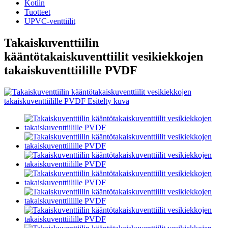
Kotiin
Tuotteet
UPVC-venttiilit
Takaiskuventtiilin
kääntötakaiskuventtiilit vesikiekkojen
takaiskuventtiilille PVDF