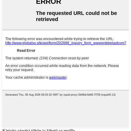
Kirjoita viestisi tähän ja lähetä se meille